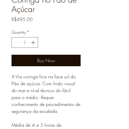
Açúcar
Price
R$495.00
Quantity
*
Buy Now
A Via coringa fica na face sul do
Pão de açúcar. Com lindo visual
do mar e nível técnico do fácil
para o médio. Requer
conhecimento de procedimentos de
segurança da escalada.
Média de 4 a 5 horas de