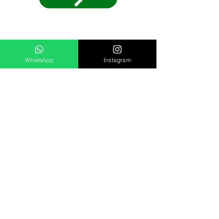
WhatsApp
Instagram
QUER EVOLUIR
NA ESCALADA?
Para desenvolvimento técnico e