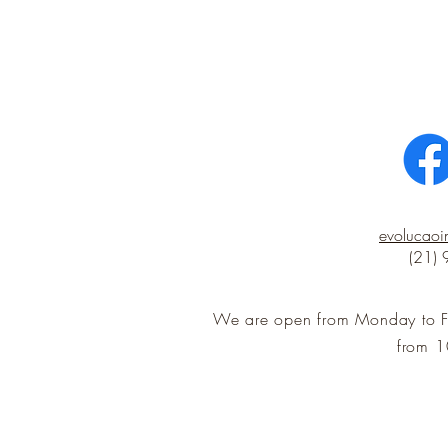
evolucao
(21)
We are open from Monday to F
from 1