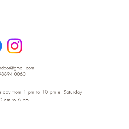
indoor@gmail.com
 98894 0060
riday from 1 pm to 10 pm e
Saturday
0 am to 6 pm