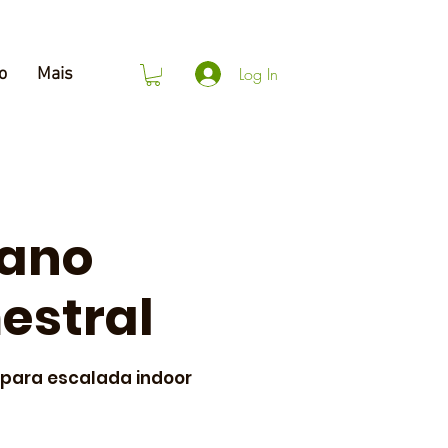
Log In
o
Mais
lano
estral
 para escalada indoor