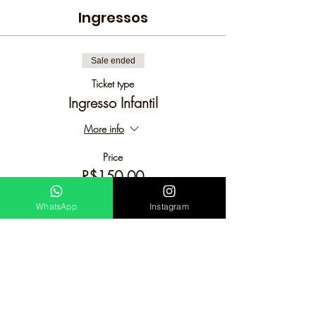
Ingressos
Sale ended
Ticket type
Ingresso Infantil
More info
Price
R$150.00
+R$3.75 ticket service fee
WhatsApp
Instagram
Sale ended
Ticket type
Ingresso Adulto + Criança
More info