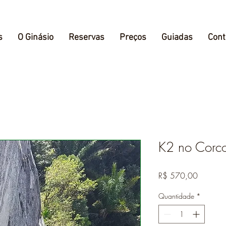
s
O Ginásio
Reservas
Preços
Guiadas
Cont
K2 no Corc
Preço
R$ 570,00
Quantidade
*