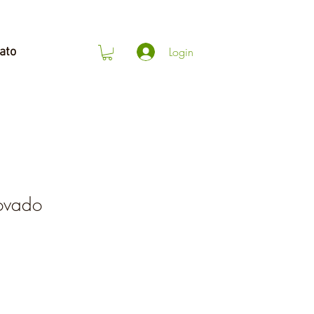
Login
ato
ovado