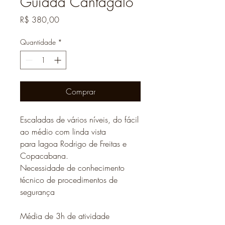
Guiada Cantagalo
Preço
R$ 380,00
Quantidade
*
Comprar
Escaladas de vários níveis, do fácil
ao médio com linda vista
para lagoa Rodrigo de Freitas e
Copacabana.
Necessidade de conhecimento
técnico de procedimentos de
segurança
Média de 3h de atividade