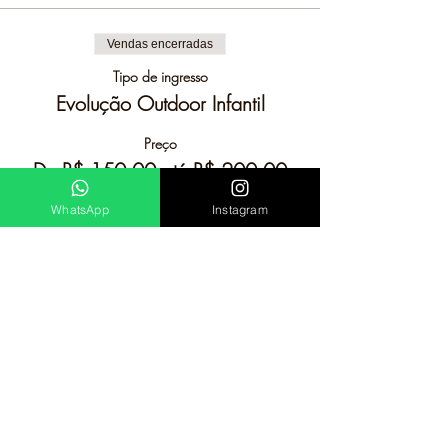
Vendas encerradas
Tipo de ingresso
Evolução Outdoor Infantil
Preço
De R$ 150,00 até R$ 200,00
WhatsApp
Instagram
Criança
R$ 150,00
+ R$ 3,75 de taxa de serviço de ingresso
Adulto + Criança
R$ 200,00
+ R$ 5,00 de taxa de serviço de ingresso