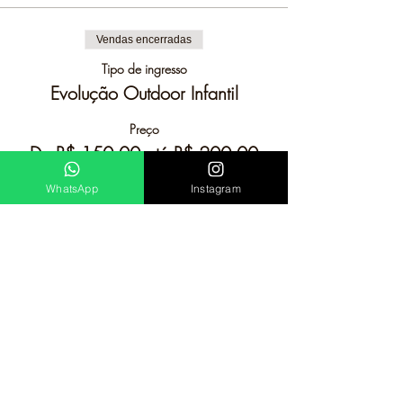
Vendas encerradas
Tipo de ingresso
Evolução Outdoor Infantil
Preço
De R$ 150,00 até R$ 200,00
WhatsApp
Instagram
Criança
R$ 150,00
+ R$ 3,75 de taxa de serviço de ingresso
Adulto + Criança
R$ 200,00
+ R$ 5,00 de taxa de serviço de ingresso