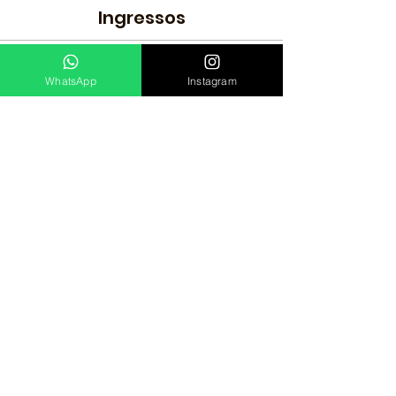
Ingressos
Vendas encerradas
WhatsApp
Instagram
Tipo de ingresso
Evolução Outdoor - Infantil
Preço
R$ 150,00
+ R$ 3,75 de taxa de serviço de ingresso
evolucaoindoor@gmail.com
(21) 98894 0060
Travessa Dona Marciana, 31, Botafogo, Rio de Janeiro
- RJ