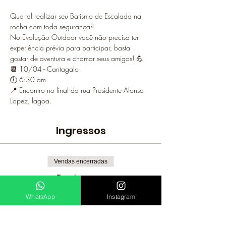
Que tal realizar seu Batismo de Escalada na 
rocha com toda segurança?
No Evolução Outdoor você não precisa ter 
experiência prévia para participar, basta 
gostar de aventura e chamar seus amigos! 💪
📆 10/04 - Cantagalo
🕖 6:30 am
📍 Encontro no final da rua Presidente Afonso 
Lopez, lagoa.
Ingressos
Vendas encerradas
Tipo de ingresso
Cantagalo 10/04/22
WhatsApp
Instagram
Preço
R$ 150,00