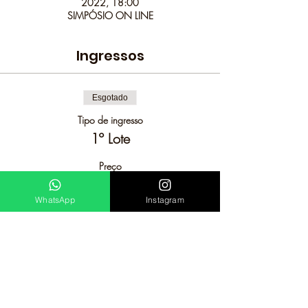
2022, 18:00
SIMPÓSIO ON LINE
Ingressos
Esgotado
Tipo de ingresso
1º Lote
Preço
R$ 120,00
WhatsApp
Instagram
+ R$ 3,00 de taxa de serviço de ingresso
Esse evento está esgotado.