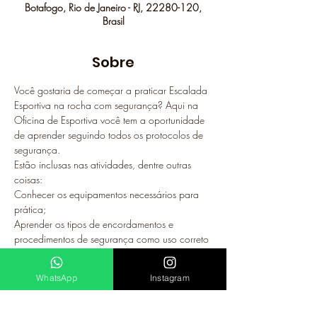
Botafogo, Rio de Janeiro - RJ, 22280-120,
Brasil
Sobre
Você gostaria de começar a praticar Escalada 
Esportiva na rocha com segurança? Aqui na 
Oficina de Esportiva você tem a oportunidade 
de aprender seguindo todos os protocolos de 
segurança.
Estão inclusas nas atividades, dentre outras 
coisas:
Conhecer os equipamentos necessários para 
prática;
Aprender os tipos de encordamentos e 
procedimentos de segurança como uso correto 
dos dispositivos, equipagem e desequipagem 
de vias, etc;
WhatsApp
Instagram
Técnicas de queda tanto para o escalador 
quanto para o seg;
Entender mais sobre história das vias e falésias, 