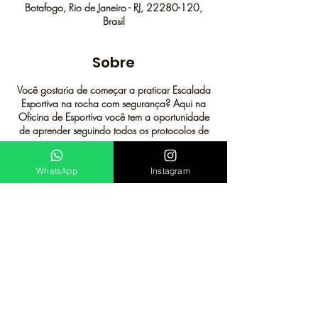
Botafogo, Rio de Janeiro - RJ, 22280-120,
Brasil
Sobre
Você gostaria de começar a praticar Escalada
Esportiva na rocha com segurança? Aqui na
Oficina de Esportiva você tem a oportunidade
de aprender seguindo todos os protocolos de
segurança.
Estão inclusas nas atividades, dentre outras
coisas:
WhatsApp
Instagram
Conhecer os equipamentos necessários para
prática;
Aprender os tipos de encordamentos e
procedimentos de segurança como uso correto
dos dispositivos, equipagem e desequipagem
de vias, etc;
Técnicas de queda tanto para o escalador
quanto para o seg;
Entender mais sobre história das vias e falésias,
evolucaoindoor@gmail.com
assim como as éticas da escalada em diferentes
(21) 98894 0060