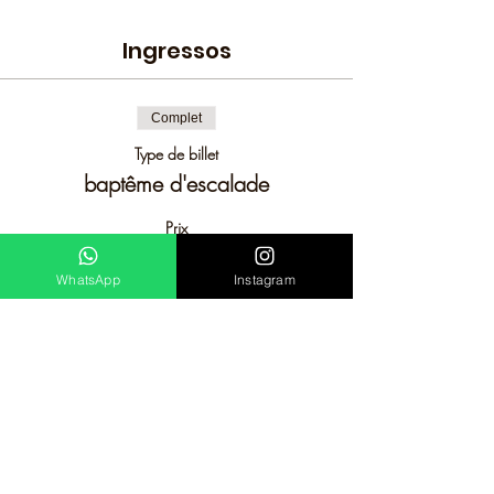
Ingressos
Complet
Type de billet
baptême d'escalade
Prix
150,00 R$
WhatsApp
Instagram
+ 3,75 R$ de frais de billetterie
Cet événement est complet
evolucaoindoor@gmail.com