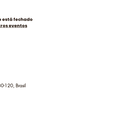
o está fechado
tros eventos
80-120, Brasil