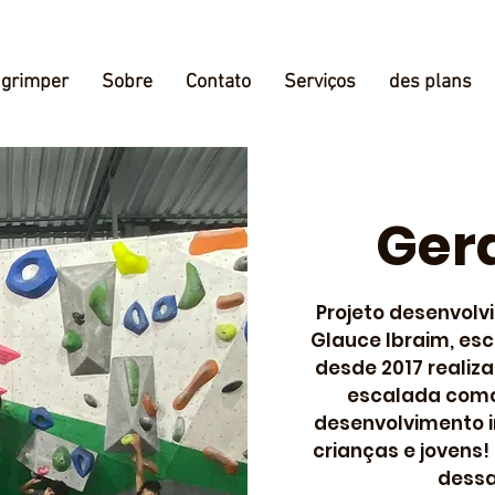
grimper
Sobre
Contato
Serviços
des plans
Ger
Projeto desenvolv
Glauce Ibraim, es
desde 2017 realiza
escalada como
desenvolvimento in
crianças e jovens! 
dessa