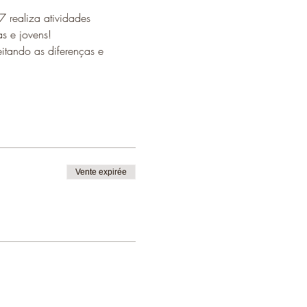
 realiza atividades 
s e jovens!
eitando as diferenças e 
Vente expirée