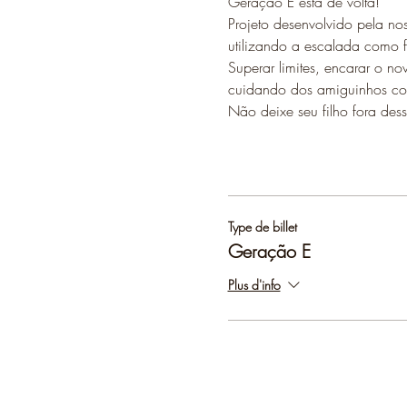
Geração E está de volta!
Projeto desenvolvido pela no
utilizando a escalada como f
Superar limites, encarar o nov
cuidando dos amiguinhos com
Não deixe seu filho fora dess
Type de billet
Geração E
Plus d'info