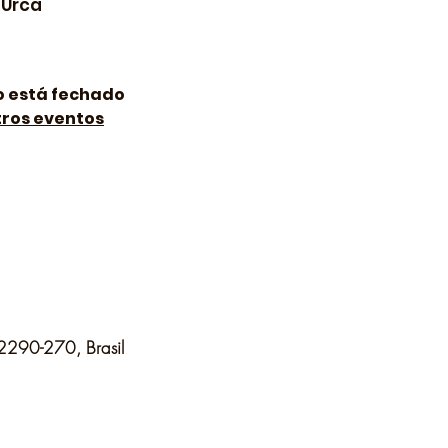
Urca
o está fechado
tros eventos
22290-270, Brasil