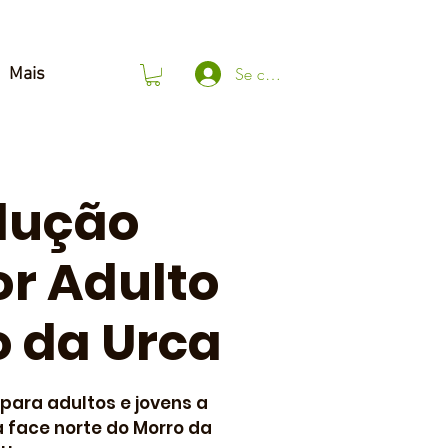
Se connecter
Mais
lução
r Adulto
o da Urca
para adultos e jovens a
a face norte do Morro da